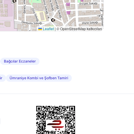
Leaflet
|
© OpenStreetMap katkıcıları
Bağcılar Eczaneler
ör
Ümraniye Kombi ve Şofben Tamiri
ETBİS