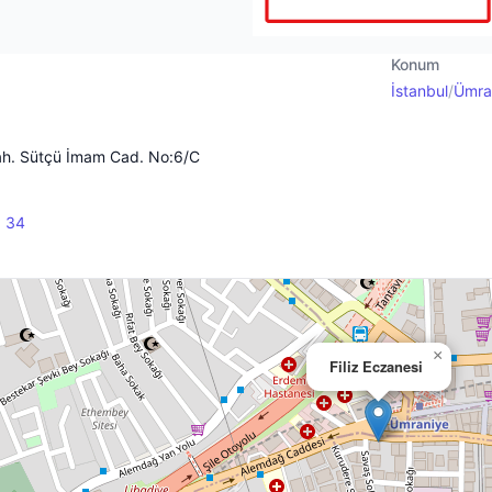
Konum
İstanbul
/
Ümra
h. Sütçü İmam Cad. No:6/C
 34
×
Filiz Eczanesi