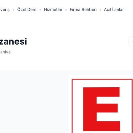
şveriş
Özel Ders
Hizmetler
Firma Rehberi
Acil İlanlar
czanesi
raniye