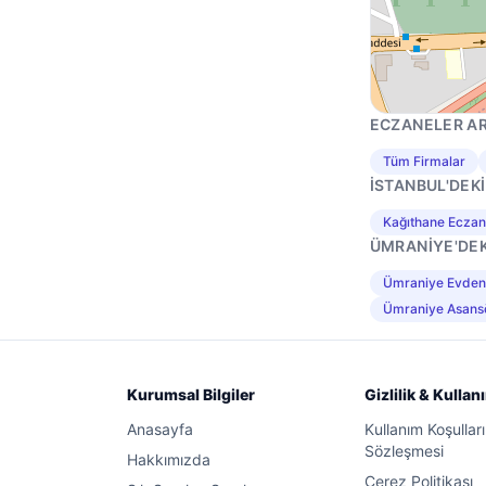
ECZANELER A
Tüm Firmalar
İSTANBUL'DEK
Kağıthane Eczan
ÜMRANIYE'DEK
Ümraniye Evden 
Ümraniye Asans
Kurumsal Bilgiler
Gizlilik & Kullan
Anasayfa
Kullanım Koşullar
Sözleşmesi
Hakkımızda
Çerez Politikası