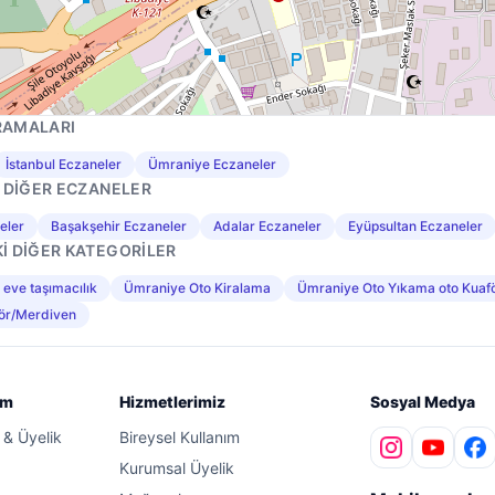
RAMALARI
İstanbul Eczaneler
Ümraniye Eczaneler
I DIĞER ECZANELER
eler
Başakşehir Eczaneler
Adalar Eczaneler
Eyüpsultan Eczaneler
I DIĞER KATEGORILER
eve taşımacılık
Ümraniye Oto Kiralama
Ümraniye Oto Yıkama oto Kuaf
ör/Merdiven
ım
Hizmetlerimiz
Sosyal Medya
ı & Üyelik
Bireysel Kullanım
Kurumsal Üyelik