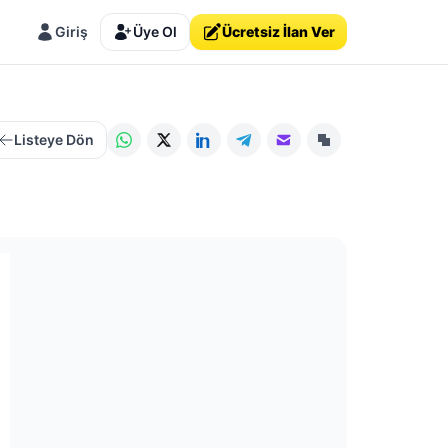
Giriş
Üye Ol
Ücretsiz İlan Ver
Listeye Dön
WhatsApp
X (Twitter)
LinkedIn
Telegram
E-posta
Linki Kopyala