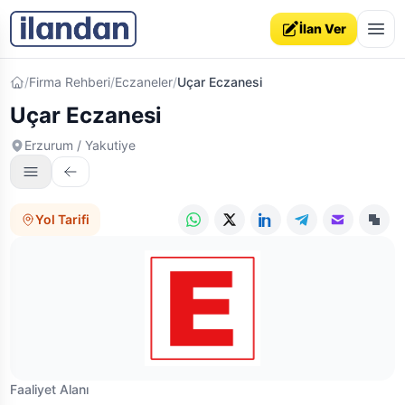
İlan Ver
Ana sayfa
/
Firma Rehberi
/
Eczaneler
/
Uçar Eczanesi
Uçar Eczanesi
Erzurum / Yakutiye
Yol Tarifi
WhatsApp
X (Twitter)
LinkedIn
Telegram
E-posta
Link
Faaliyet Alanı