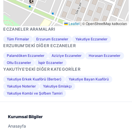
Leaflet
|
© OpenStreetMap katkıcıları
ECZANELER ARAMALARI
Tüm Firmalar
Erzurum Eczaneler
Yakutiye Eczaneler
ERZURUM'DEKI DIĞER ECZANELER
Palandöken Eczaneler
Aziziye Eczaneler
Horasan Eczaneler
Oltu Eczaneler
İspir Eczaneler
YAKUTIYE'DEKI DIĞER KATEGORILER
Yakutiye Erkek Kuaförü (Berber)
Yakutiye Bayan Kuaförü
Yakutiye Noterler
Yakutiye Emlakçı
Yakutiye Kombi ve Şofben Tamiri
Kurumsal Bilgiler
Anasayfa