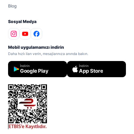
Blog
Sosyal Medya
Mobil uygulamamızı indirin
Daha hızlı ilan verin, mesajlarınıza anında bakın.
İndirin
İndirin
Google Play
App Store
ETBİS