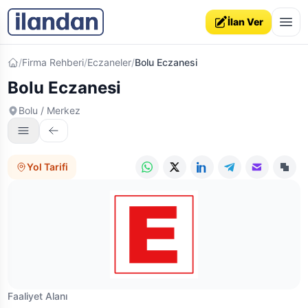
İlan Ver
Ana sayfa
/
Firma Rehberi
/
Eczaneler
/
Bolu Eczanesi
Bolu Eczanesi
Bolu / Merkez
Yol Tarifi
WhatsApp
X (Twitter)
LinkedIn
Telegram
E-posta
Link
Faaliyet Alanı