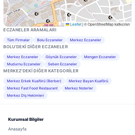
Leaflet
|
© OpenStreetMap katkıcıları
ECZANELER ARAMALARI
Tüm Firmalar
Bolu Eczaneler
Merkez Eczaneler
BOLU'DEKI DIĞER ECZANELER
Merkez Eczaneler
Göynük Eczaneler
Mengen Eczaneler
Mudurnu Eczaneler
Seben Eczaneler
MERKEZ'DEKI DIĞER KATEGORILER
Merkez Erkek Kuaförü (Berber)
Merkez Bayan Kuaförü
Merkez Fast Food Restaurant
Merkez Noterler
Merkez Diş Hekimleri
Kurumsal Bilgiler
Anasayfa