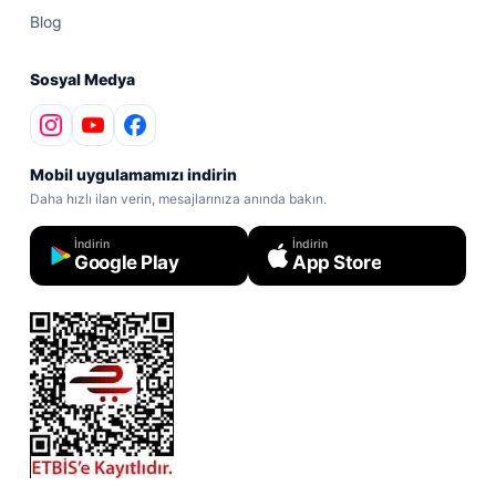
Blog
Sosyal Medya
Mobil uygulamamızı indirin
Daha hızlı ilan verin, mesajlarınıza anında bakın.
İndirin
İndirin
Google Play
App Store
ETBİS