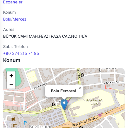
Eczaneler
Konum
Bolu
/
Merkez
Adres
BÜYÜK CAMİ MAH.FEVZI PASA CAD.NO:14/A
Sabit Telefon
+90 374 215 74 95
Konum
+
−
×
Bolu Eczanesi