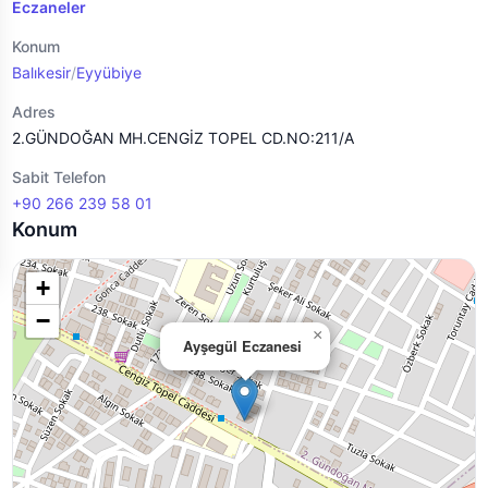
Eczaneler
Konum
Balıkesir
/
Eyyübiye
Adres
2.GÜNDOĞAN MH.CENGİZ TOPEL CD.NO:211/A
Sabit Telefon
+90 266 239 58 01
Konum
+
−
×
Ayşegül Eczanesi