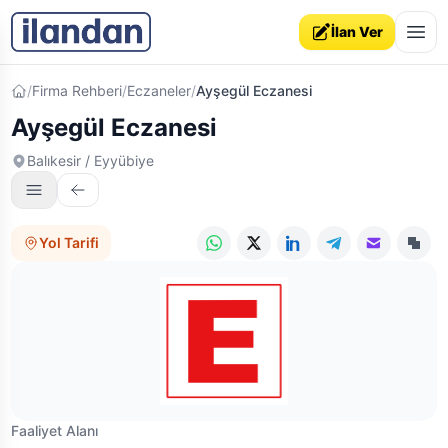
İlan Ver
Ana sayfa
/
Firma Rehberi
/
Eczaneler
/
Ayşegül Eczanesi
Ayşegül Eczanesi
Balıkesir / Eyyübiye
Yol Tarifi
WhatsApp
X (Twitter)
LinkedIn
Telegram
E-posta
Link
Faaliyet Alanı