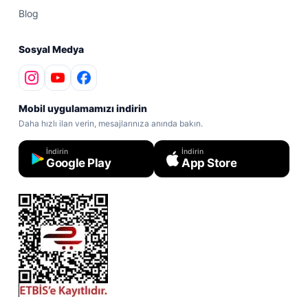
Blog
Sosyal Medya
Mobil uygulamamızı indirin
Daha hızlı ilan verin, mesajlarınıza anında bakın.
İndirin
İndirin
Google Play
App Store
ETBİS