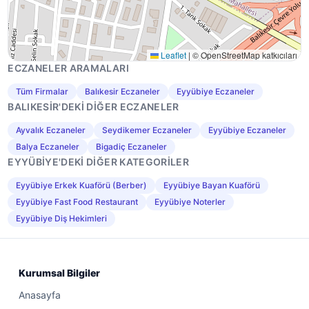
Leaflet
|
© OpenStreetMap katkıcıları
ECZANELER ARAMALARI
Tüm Firmalar
Balıkesir Eczaneler
Eyyübiye Eczaneler
BALIKESIR'DEKI DIĞER ECZANELER
Ayvalık Eczaneler
Seydikemer Eczaneler
Eyyübiye Eczaneler
Balya Eczaneler
Bigadiç Eczaneler
EYYÜBIYE'DEKI DIĞER KATEGORILER
Eyyübiye Erkek Kuaförü (Berber)
Eyyübiye Bayan Kuaförü
Eyyübiye Fast Food Restaurant
Eyyübiye Noterler
Eyyübiye Diş Hekimleri
Kurumsal Bilgiler
Anasayfa