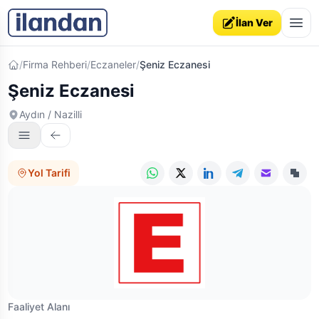
İlan Ver
Ana sayfa
/
Firma Rehberi
/
Eczaneler
/
Şeniz Eczanesi
Şeniz Eczanesi
Aydın / Nazilli
Yol Tarifi
WhatsApp
X (Twitter)
LinkedIn
Telegram
E-posta
Link
Faaliyet Alanı