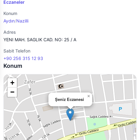
Eczaneler
Konum
Aydın
/
Nazilli
Adres
YENI MAH. SAGLIK CAD. NO: 25 / A
Sabit Telefon
+90 256 315 12 93
Konum
+
−
×
Şeniz Eczanesi