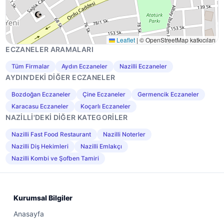
Leaflet
|
© OpenStreetMap katkıcıları
ECZANELER ARAMALARI
Tüm Firmalar
Aydın Eczaneler
Nazilli Eczaneler
AYDIN'DEKI DIĞER ECZANELER
Bozdoğan Eczaneler
Çine Eczaneler
Germencik Eczaneler
Karacasu Eczaneler
Koçarlı Eczaneler
NAZILLI'DEKI DIĞER KATEGORILER
Nazilli Fast Food Restaurant
Nazilli Noterler
Nazilli Diş Hekimleri
Nazilli Emlakçı
Nazilli Kombi ve Şofben Tamiri
Kurumsal Bilgiler
Anasayfa